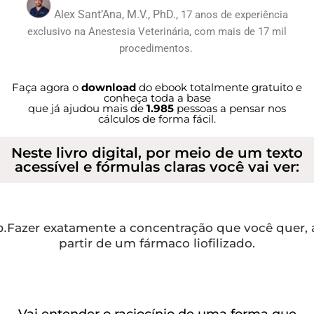
Alex Sant’Ana, M.V., PhD.,
17 anos de experiência
exclusivo na Anestesia Veterinária, com mais de 17 mil
procedimentos.
Faça agora o
download
do ebook totalmente gratuito e
conheça toda a base
que já ajudou mais de
1.985
pessoas a pensar nos
cálculos de forma fácil.
Neste livro digital, por meio de um texto
acessível e fórmulas claras você vai ver:
Fazer exatamente a concentração que você quer, 
o.
partir de um fármaco liofilizado.
Vai entender o raciocínio de uma forma que