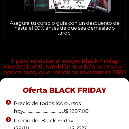
Asegura tu curso o guía con un descuento de
hasta el 60% antes de que sea demasiado
tarde.
Y para rematar el mejor Black Friday
Anestesiavetl, también tendrás acceso a 1
bonos más, que recién te revelaré el 28/11
Oferta BLACK FRIDAY
Precio de todos los cursos
hoy.................................U$ 1397,00
Precio del Black Friday
(28/11).................................U$ ????